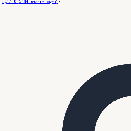
8,7 / 10
(5484 beoordelingen)
•