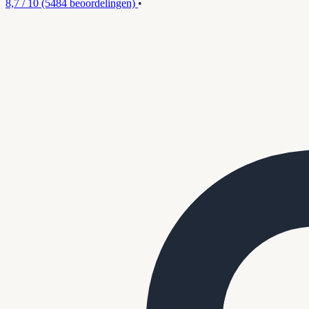
8,7 / 10
(5484 beoordelingen)
•