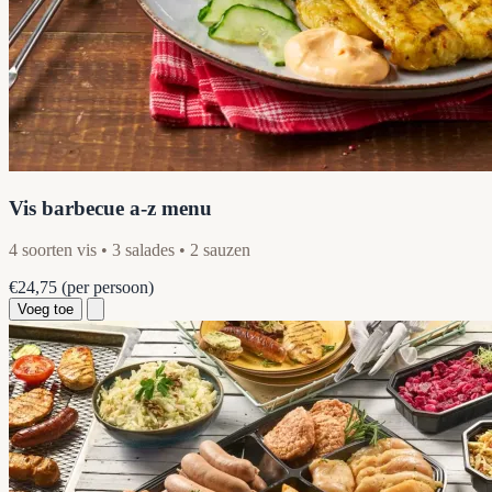
Vis barbecue a-z menu
4 soorten vis • 3 salades • 2 sauzen
€24,75
(per persoon)
Voeg toe