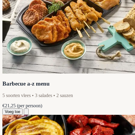
Barbecue a-z menu
5 soorten vlees • 3 salades • 2 sauzen
€21,25
(per persoon)
Voeg toe