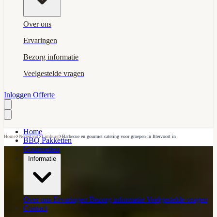
Over ons
Ervaringen
Bezorg informatie
Veelgestelde vragen
Inloggen
Offerte
Home
›
›
›
Home
Nederland
Limburg
Barbecue en gourmet catering voor groepen in Ittervoort in
BBQ Pakketten
Gourmetten
Informatie
Over ons
Ervaringen
Bezorg informatie
Veelgestelde vragen
Contact