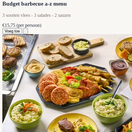
Budget barbecue a-z menu
3 soorten vlees - 3 salades - 2 sauzen
€15,75
(per persoon)
Voeg toe