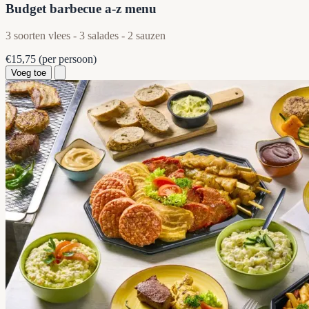
Budget barbecue a-z menu
3 soorten vlees - 3 salades - 2 sauzen
€15,75
(per persoon)
Voeg toe