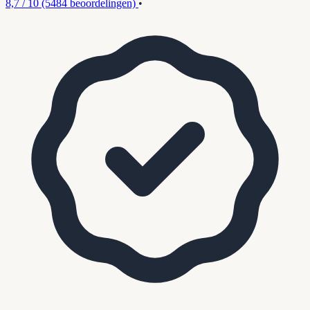
8,7 / 10
(5484 beoordelingen)
•