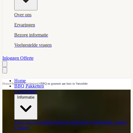
Over ons
Ervaringen
Bezorg informatie
Veelgestelde vragen
Inloggen
Offerte
Home
›
›
›
Home
Nederland
Gelderland
BBQ en gourmet aan huis in Varsselder
BBQ Pakketten
Gourmetten
Informatie
Over ons
Ervaringen
Bezorg informatie
Veelgestelde vragen
Contact