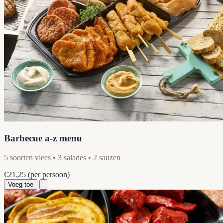
Barbecue a-z menu
5 soorten vlees • 3 salades • 2 sauzen
€21,25
(per persoon)
Voeg toe