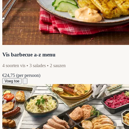
Vis barbecue a-z menu
4 soorten vis • 3 salades • 2 sauzen
€24,75
(per persoon)
Voeg toe