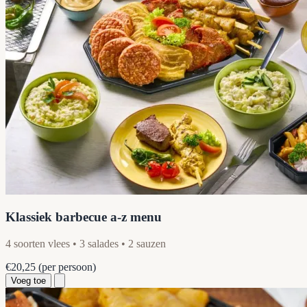
Klassiek barbecue a-z menu
4 soorten vlees • 3 salades • 2 sauzen
€20,25
(per persoon)
Voeg toe