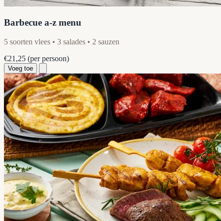
Barbecue a-z menu
5 soorten vlees • 3 salades • 2 sauzen
€21,25
(per persoon)
Voeg toe