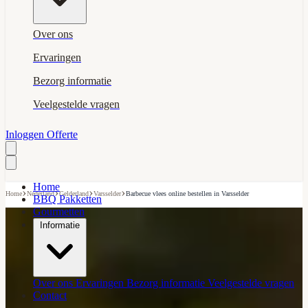
Over ons
Ervaringen
Bezorg informatie
Veelgestelde vragen
Inloggen
Offerte
Home
›
›
›
›
Home
Nederland
Gelderland
Varsselder
Barbecue vlees online bestellen in Varsselder
BBQ Pakketten
Gourmetten
Informatie
Over ons
Ervaringen
Bezorg informatie
Veelgestelde vragen
Contact