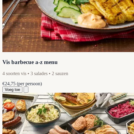
Vis barbecue a-z menu
4 soorten vis • 3 salades • 2 sauzen
€24,75
(per persoon)
Voeg toe