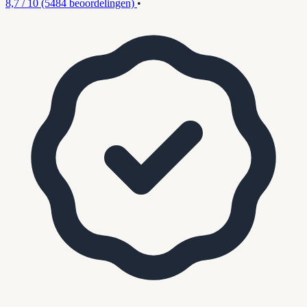
8,7 / 10
(5484 beoordelingen)
•