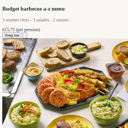
Budget barbecue a-z menu
3 soorten vlees - 3 salades - 2 sauzen
€15,75
(per persoon)
Voeg toe