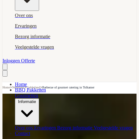
Over ons
Ervaringen
Bezorg informatie
Veelgestelde vragen
Inloggen
Offerte
Home
›
›
›
Home
Nederland
Gelderland
Barbecue of gourmet catering in Tolkamer
BBQ Pakketten
Gourmetten
Informatie
Over ons
Ervaringen
Bezorg informatie
Veelgestelde vragen
Contact