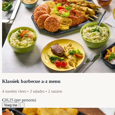
Klassiek barbecue a-z menu
4 soorten vlees • 3 salades • 2 sauzen
€20,25
(per persoon)
Voeg toe