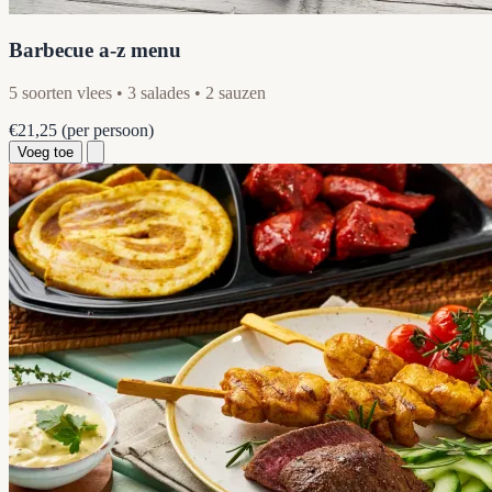
Barbecue a-z menu
5 soorten vlees • 3 salades • 2 sauzen
€21,25
(per persoon)
Voeg toe