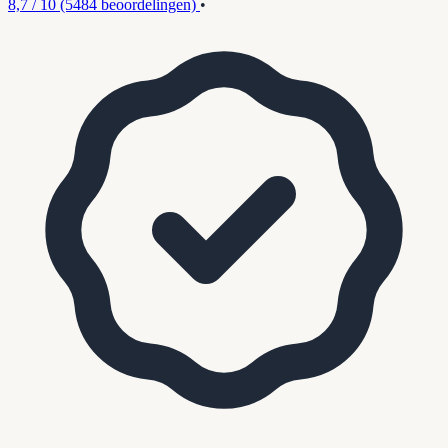
8,7 / 10
(5484 beoordelingen)
•