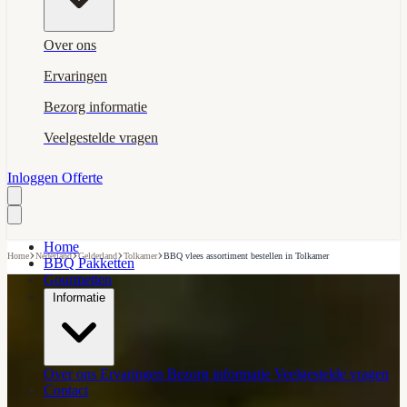
Over ons
Ervaringen
Bezorg informatie
Veelgestelde vragen
Inloggen
Offerte
Home
›
›
›
›
Home
Nederland
Gelderland
Tolkamer
BBQ vlees assortiment bestellen in Tolkamer
BBQ Pakketten
Gourmetten
Informatie
Over ons
Ervaringen
Bezorg informatie
Veelgestelde vragen
Contact