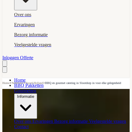
Over ons
Ervaringen
Bezorg informatie
Veelgestelde vragen
Inloggen
Offerte
Home
›
›
›
Home
Nederland
Noord-Holland
BBQ en gourmet catering in Slootdorp in voor elke gelegenheid
BBQ Pakketten
Gourmetten
Informatie
Over ons
Ervaringen
Bezorg informatie
Veelgestelde vragen
Contact