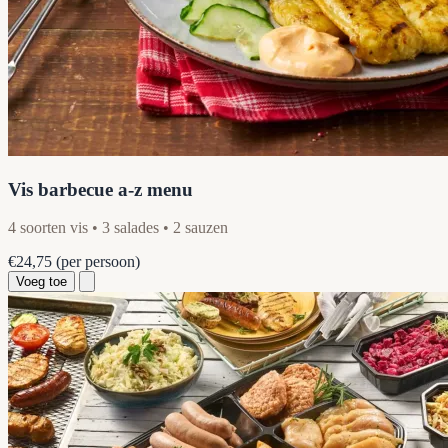
Vis barbecue a-z menu
4 soorten vis • 3 salades • 2 sauzen
€24,75
(per persoon)
Voeg toe