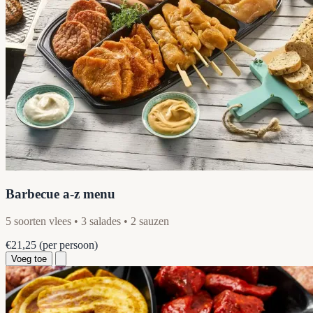
Barbecue a-z menu
5 soorten vlees • 3 salades • 2 sauzen
€21,25
(per persoon)
Voeg toe