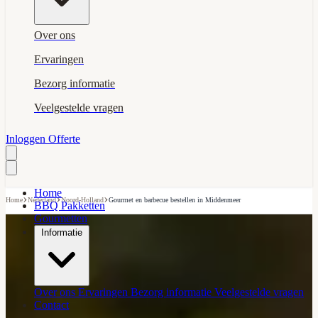
Over ons
Ervaringen
Bezorg informatie
Veelgestelde vragen
Inloggen
Offerte
Home
›
›
›
Home
Nederland
Noord-Holland
Gourmet en barbecue bestellen in Middenmeer
BBQ Pakketten
Gourmetten
Informatie
Over ons
Ervaringen
Bezorg informatie
Veelgestelde vragen
Contact