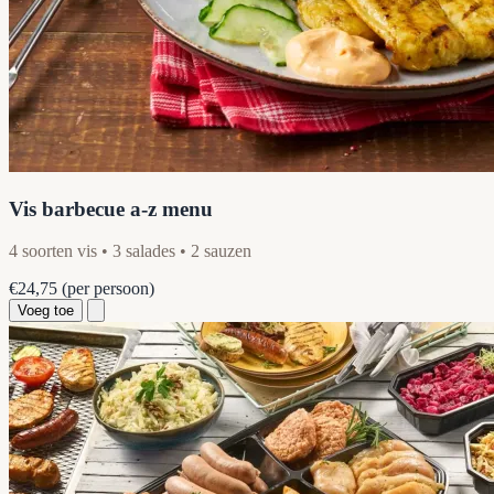
Vis barbecue a-z menu
4 soorten vis • 3 salades • 2 sauzen
€24,75
(per persoon)
Voeg toe