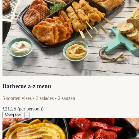
Barbecue a-z menu
5 soorten vlees • 3 salades • 2 sauzen
€21,25
(per persoon)
Voeg toe