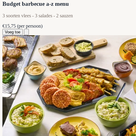
Budget barbecue a-z menu
3 soorten vlees - 3 salades - 2 sauzen
€15,75
(per persoon)
Voeg toe