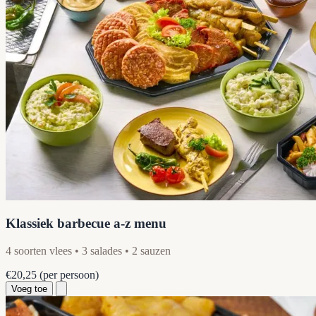
Klassiek barbecue a-z menu
4 soorten vlees • 3 salades • 2 sauzen
€20,25
(per persoon)
Voeg toe