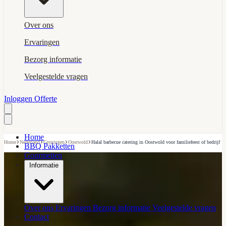
Over ons
Ervaringen
Bezorg informatie
Veelgestelde vragen
Inloggen
Offerte
Home
›
›
›
›
Home
Nederland
Groningen
Oostwold
Halal barbecue catering in Oostwold voor familiefeest of bedrijf
BBQ Pakketten
Gourmetten
Informatie
Over ons
Ervaringen
Bezorg informatie
Veelgestelde vragen
Contact