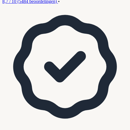
8,7 / 10
(5484 beoordelingen)
•