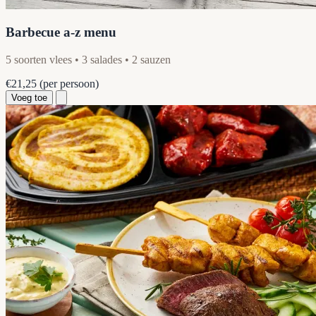
Barbecue a-z menu
5 soorten vlees • 3 salades • 2 sauzen
€21,25
(per persoon)
Voeg toe