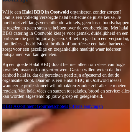
Wil je een
Halal BBQ in Oostwold
organiseren zonder zorgen?
Dan is een volledig verzorgde halal barbecue de juiste keuze. Je
hoeft niet zelf langs verschillende winkels, geen losse boodschappen
te regelen en geen stress te hebben over de voorbereiding. Met halal
BBQ catering in Oostwold kies je voor gemak, duidelijkheid en een
barbecue die past bij jouw gasten. Of het nu gaat om een verjaardag,
familiefeest, bedrijfsfeest, bruiloft of buurtfeest: een halal barbecue
zorgt voor een gezellige en toegankelijke maaltijd waar iedereen
ontspannen van kan genieten.
Bij een goede Halal BBQ draait het niet alleen om vlees van hoge
kwaliteit, maar ook om vertrouwen. Gasten willen weten dat het
aanbod halal is, dat de gerechten goed zijn afgestemd en dat de
organisatie klopt. Daarom is een Halal BBQ in Oostwold ideaal
wanneer je professioneel wilt uitpakken zonder zelf alles te moeten
regelen. Van halal vlees en sauzen tot salades, brood en service: alles
kan worden afgestemd op jouw groep en gelegenheid.
BBQ Assortiment
Gourmetschotels
Offerte aanvragen