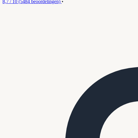
8,7 / 10
(5484 beoordelingen)
•