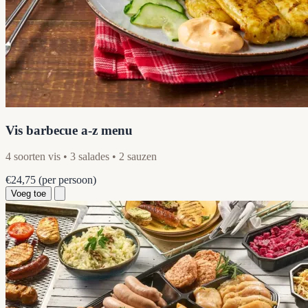
Vis barbecue a-z menu
4 soorten vis • 3 salades • 2 sauzen
€24,75
(per persoon)
Voeg toe