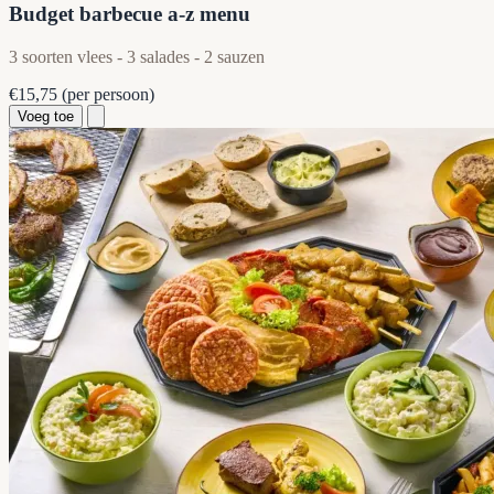
Budget barbecue a-z menu
3 soorten vlees - 3 salades - 2 sauzen
€15,75
(per persoon)
Voeg toe