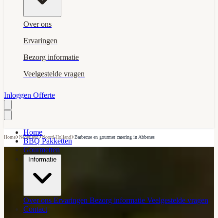
Over ons
Ervaringen
Bezorg informatie
Veelgestelde vragen
Inloggen
Offerte
Home
›
›
›
Home
Nederland
Noord-Holland
Barbecue en gourmet catering in Abbenes
BBQ Pakketten
Gourmetten
Informatie
Over ons
Ervaringen
Bezorg informatie
Veelgestelde vragen
Contact