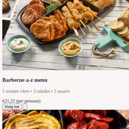
Barbecue a-z menu
5 soorten vlees • 3 salades • 2 sauzen
€21,25
(per persoon)
Voeg toe