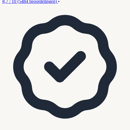
8,7 / 10
(5484 beoordelingen)
•