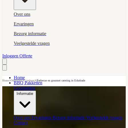
Over ons
Ervaringen
Bezorg informatie
Veelgestelde vragen
Inloggen
Offerte
Home
›
›
›
Home
Nederland
Limburg
Barbecue en gourmet catering in Eckelrade
BBQ Pakketten
Gourmetten
Informatie
Over ons
Ervaringen
Bezorg informatie
Veelgestelde vragen
Contact