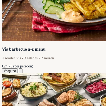
Vis barbecue a-z menu
4 soorten vis • 3 salades • 2 sauzen
€24,75
(per persoon)
Voeg toe