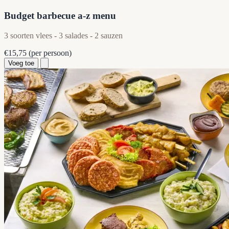
Budget barbecue a-z menu
3 soorten vlees - 3 salades - 2 sauzen
€15,75
(per persoon)
Voeg toe