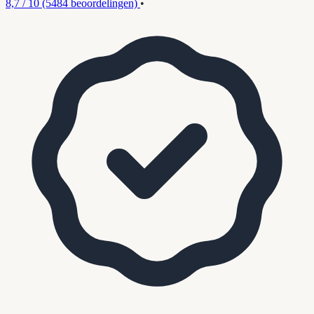
8,7 / 10
(5484 beoordelingen)
•