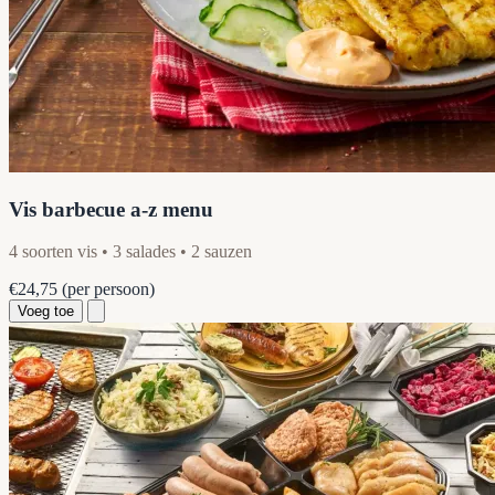
Vis barbecue a-z menu
4 soorten vis • 3 salades • 2 sauzen
€24,75
(per persoon)
Voeg toe