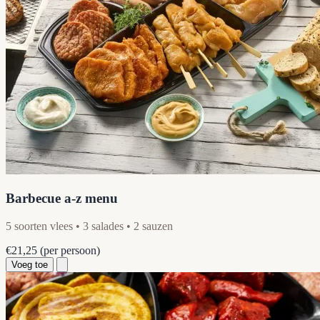
Barbecue a-z menu
5 soorten vlees • 3 salades • 2 sauzen
€21,25
(per persoon)
Voeg toe