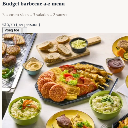
Budget barbecue a-z menu
3 soorten vlees - 3 salades - 2 sauzen
€15,75
(per persoon)
Voeg toe