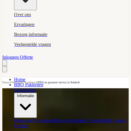
Over ons
Ervaringen
Bezorg informatie
Veelgestelde vragen
Inloggen
Offerte
Home
›
›
›
Home
Nederland
Limburg
BBQ en gourmet service in Banholt
BBQ Pakketten
Gourmetten
Informatie
Over ons
Ervaringen
Bezorg informatie
Veelgestelde vragen
Contact