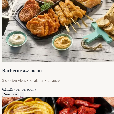
Barbecue a-z menu
5 soorten vlees • 3 salades • 2 sauzen
€21,25
(per persoon)
Voeg toe