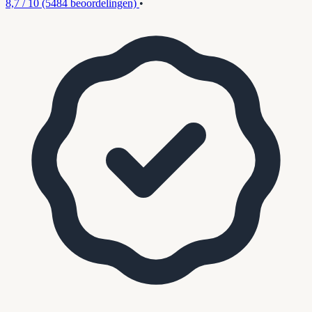
8,7 / 10
(5484 beoordelingen)
•