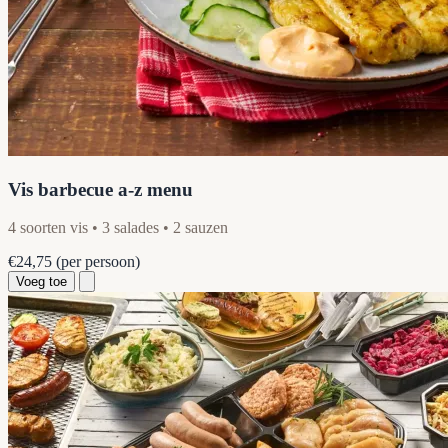
Vis barbecue a-z menu
4 soorten vis • 3 salades • 2 sauzen
€24,75
(per persoon)
Voeg toe