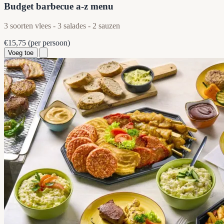
Budget barbecue a-z menu
3 soorten vlees - 3 salades - 2 sauzen
€15,75
(per persoon)
Voeg toe