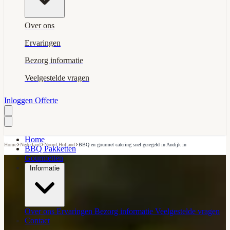
Over ons
Ervaringen
Bezorg informatie
Veelgestelde vragen
Inloggen
Offerte
Home
›
›
›
Home
Nederland
Noord-Holland
BBQ en gourmet catering snel geregeld in Andijk in
BBQ Pakketten
Gourmetten
Informatie
Over ons
Ervaringen
Bezorg informatie
Veelgestelde vragen
Contact