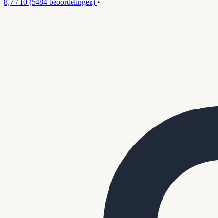
8,7 / 10
(5484 beoordelingen)
•