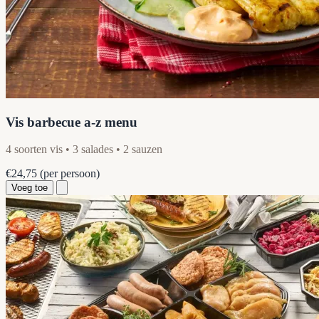
Vis barbecue a-z menu
4 soorten vis • 3 salades • 2 sauzen
€24,75
(per persoon)
Voeg toe