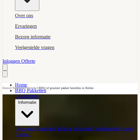
Over ons
Ervaringen
Bezorg informatie
Veelgestelde vragen
Inloggen
Offerte
Home
›
›
›
Home
Nederland
Drenthe
BBQ of gourmet pakket bestellen in Beilen
BBQ Pakketten
Gourmetten
Informatie
Over ons
Ervaringen
Bezorg informatie
Veelgestelde vragen
Contact