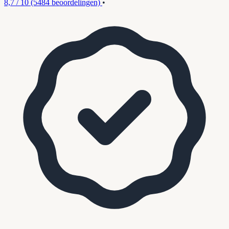
8,7 / 10
(5484 beoordelingen)
•