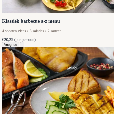
Klassiek barbecue a-z menu
4 soorten vlees • 3 salades • 2 sauzen
€20,25
(per persoon)
Voeg toe