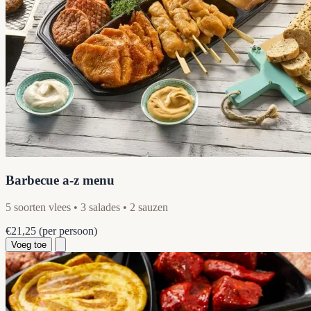
Barbecue a-z menu
5 soorten vlees • 3 salades • 2 sauzen
€21,25
(per persoon)
Voeg toe