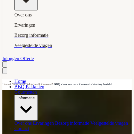
Over ons
Ervaringen
Bezorg informatie
Veelgestelde vragen
Inloggen
Offerte
Home
›
›
›
›
Home
Nederland
Gelderland
Zieuwent
BBQ vlees aan huis Zieuwent - Vandaag besteld
BBQ Pakketten
Gourmetten
Informatie
Over ons
Ervaringen
Bezorg informatie
Veelgestelde vragen
Contact