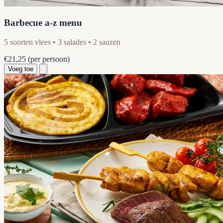
Barbecue a-z menu
5 soorten vlees • 3 salades • 2 sauzen
€21,25
(per persoon)
Voeg toe