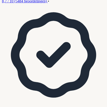
8,7 / 10
(5484 beoordelingen)
•