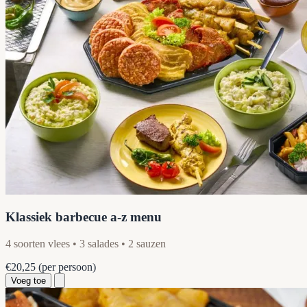
Klassiek barbecue a-z menu
4 soorten vlees • 3 salades • 2 sauzen
€20,25
(per persoon)
Voeg toe