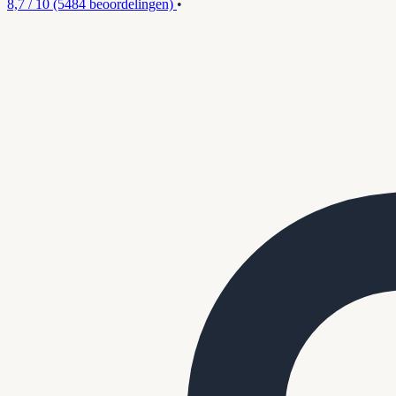
8,7 / 10
(5484 beoordelingen)
•