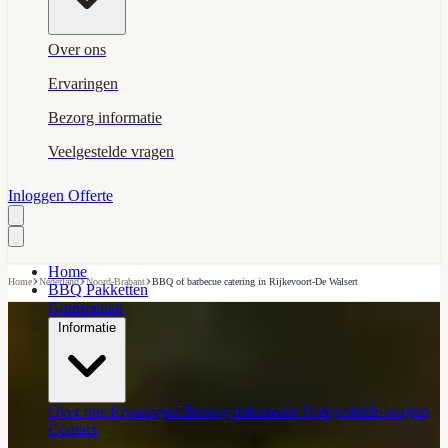
Over ons
Ervaringen
Bezorg informatie
Veelgestelde vragen
Inloggen
Offerte
Home
›
›
›
Home
Nederland
Noord-Brabant
BBQ of barbecue catering in Rijkevoort-De Walsert
BBQ Pakketten
Gourmetten
Informatie
Over ons
Ervaringen
Bezorg informatie
Veelgestelde vragen
Contact