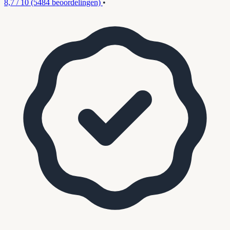
8,7 / 10
(5484 beoordelingen)
•