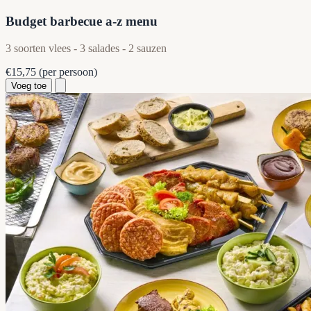
Budget barbecue a-z menu
3 soorten vlees - 3 salades - 2 sauzen
€15,75
(per persoon)
Voeg toe