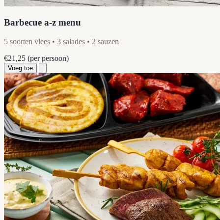
Barbecue a-z menu
5 soorten vlees • 3 salades • 2 sauzen
€21,25
(per persoon)
Voeg toe