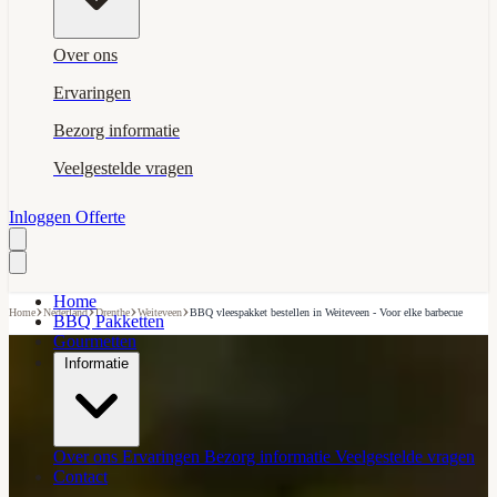
Over ons
Ervaringen
Bezorg informatie
Veelgestelde vragen
Inloggen
Offerte
Home
›
›
›
›
Home
Nederland
Drenthe
Weiteveen
BBQ vleespakket bestellen in Weiteveen - Voor elke barbecue
BBQ Pakketten
Gourmetten
Informatie
Over ons
Ervaringen
Bezorg informatie
Veelgestelde vragen
Contact