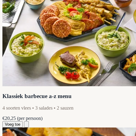
Klassiek barbecue a-z menu
4 soorten vlees • 3 salades • 2 sauzen
€20,25
(per persoon)
Voeg toe