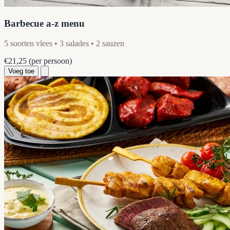
Barbecue a-z menu
5 soorten vlees • 3 salades • 2 sauzen
€21,25
(per persoon)
Voeg toe