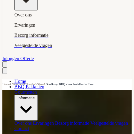
Over ons
Ervaringen
Bezorg informatie
Veelgestelde vragen
Inloggen
Offerte
Home
›
›
›
›
Home
Nederland
Drenthe
Sleen
Goedkoop BBQ vlees bestellen in Sleen
BBQ Pakketten
Gourmetten
Informatie
Over ons
Ervaringen
Bezorg informatie
Veelgestelde vragen
Contact