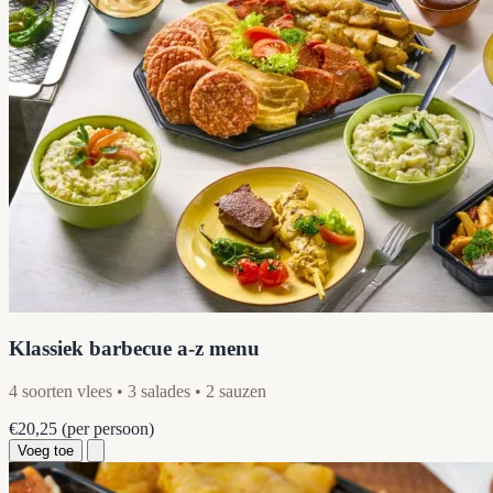
Klassiek barbecue a-z menu
4 soorten vlees • 3 salades • 2 sauzen
€20,25
(per persoon)
Voeg toe