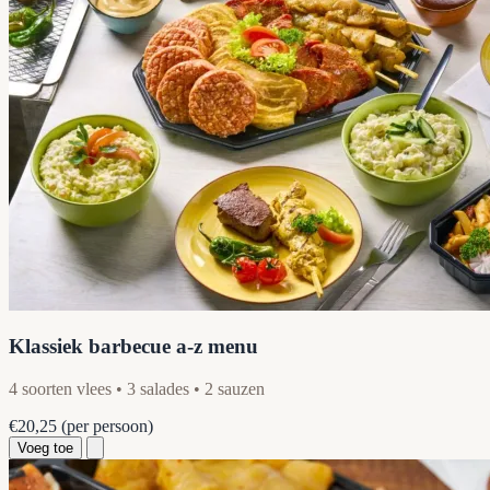
Klassiek barbecue a-z menu
4 soorten vlees • 3 salades • 2 sauzen
€20,25
(per persoon)
Voeg toe