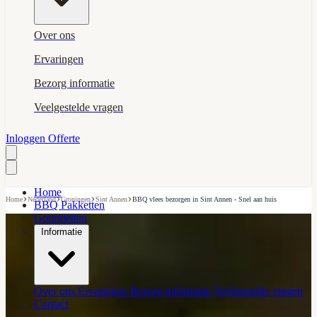
Over ons
Ervaringen
Bezorg informatie
Veelgestelde vragen
Inloggen
Offerte
Home
›
›
›
›
Home
Nederland
Groningen
Sint Annen
BBQ vlees bezorgen in Sint Annen - Snel aan huis
BBQ Pakketten
Gourmetten
Informatie
Over ons
Ervaringen
Bezorg informatie
Veelgestelde vragen
Contact