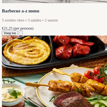
Barbecue a-z menu
5 soorten vlees • 3 salades • 2 sauzen
€21,25
(per persoon)
Voeg toe