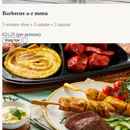
Barbecue a-z menu
5 soorten vlees • 3 salades • 2 sauzen
€21,25
(per persoon)
Voeg toe