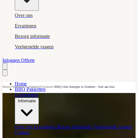
Over ons
Ervaringen
Bezorg informatie
Veelgestelde vragen
Inloggen
Offerte
Home
›
›
›
›
Home
Nederland
Gelderland
Sinderen
BBQ vlees bezorgen in Sinderen - Snel aan huis
BBQ Pakketten
Gourmetten
Informatie
Over ons
Ervaringen
Bezorg informatie
Veelgestelde vragen
Contact