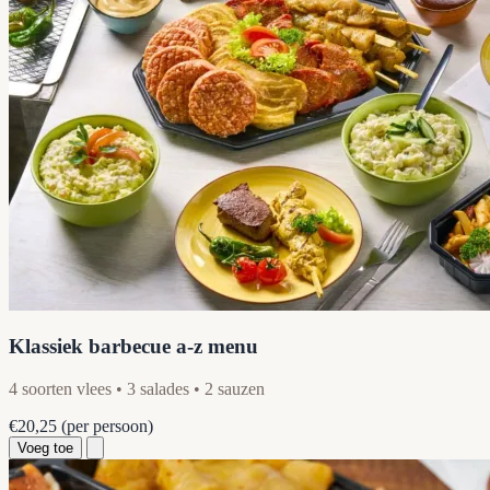
Klassiek barbecue a-z menu
4 soorten vlees • 3 salades • 2 sauzen
€20,25
(per persoon)
Voeg toe