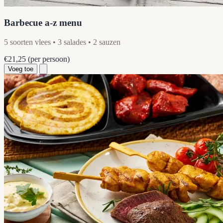
Barbecue a-z menu
5 soorten vlees • 3 salades • 2 sauzen
€21,25
(per persoon)
Voeg toe