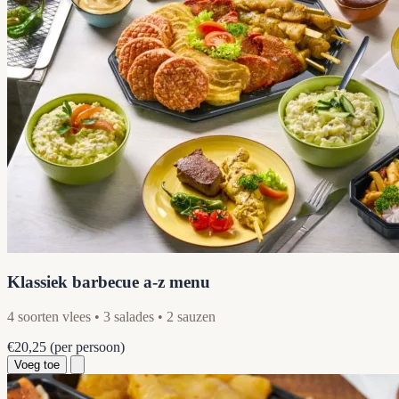
Klassiek barbecue a-z menu
4 soorten vlees • 3 salades • 2 sauzen
€20,25
(per persoon)
Voeg toe