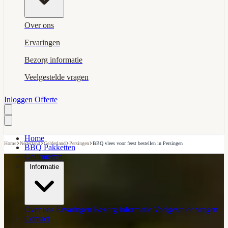
Over ons
Ervaringen
Bezorg informatie
Veelgestelde vragen
Inloggen
Offerte
Home
›
›
›
›
Home
Nederland
Gelderland
Persingen
BBQ vlees voor feest bestellen in Persingen
BBQ Pakketten
Gourmetten
Informatie
Over ons
Ervaringen
Bezorg informatie
Veelgestelde vragen
Contact