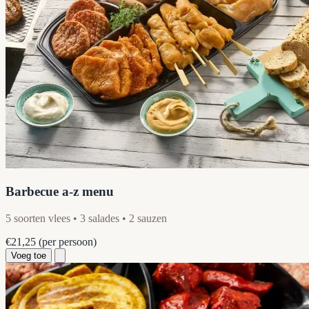
Barbecue a-z menu
5 soorten vlees • 3 salades • 2 sauzen
€21,25
(per persoon)
Voeg toe