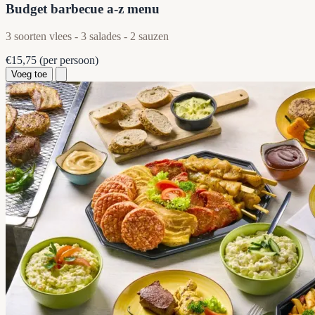
Budget barbecue a-z menu
3 soorten vlees - 3 salades - 2 sauzen
€15,75
(per persoon)
Voeg toe