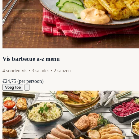
Vis barbecue a-z menu
4 soorten vis • 3 salades • 2 sauzen
€24,75
(per persoon)
Voeg toe