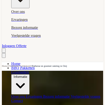
Over ons
Ervaringen
Bezorg informatie
Veelgestelde vragen
Inloggen
Offerte
Home
›
›
›
Home
Nederland
Gelderland
Barbecue en gourmet catering in Ooij
BBQ Pakketten
Gourmetten
Informatie
Over ons
Ervaringen
Bezorg informatie
Veelgestelde vragen
Contact