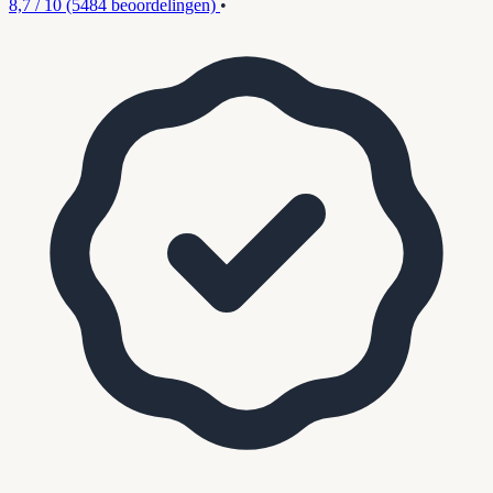
8,7 / 10
(5484 beoordelingen)
•