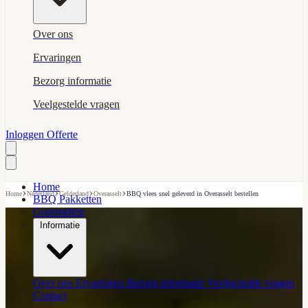
Over ons
Ervaringen
Bezorg informatie
Veelgestelde vragen
Inloggen
Offerte
Home
›
›
›
›
Home
Nederland
Gelderland
Overasselt
BBQ vlees snel geleverd in Overasselt bestellen
BBQ Pakketten
Gourmetten
Informatie
Over ons
Ervaringen
Bezorg informatie
Veelgestelde vragen
Contact