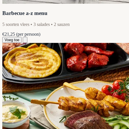
Barbecue a-z menu
5 soorten vlees • 3 salades • 2 sauzen
€21,25
(per persoon)
Voeg toe