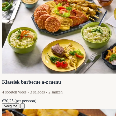
Klassiek barbecue a-z menu
4 soorten vlees • 3 salades • 2 sauzen
€20,25
(per persoon)
Voeg toe