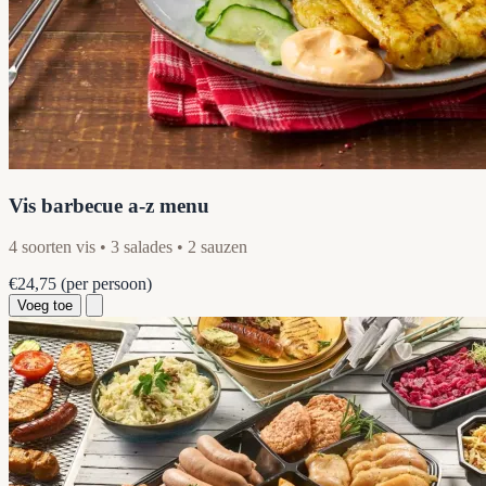
Vis barbecue a-z menu
4 soorten vis • 3 salades • 2 sauzen
€24,75
(per persoon)
Voeg toe