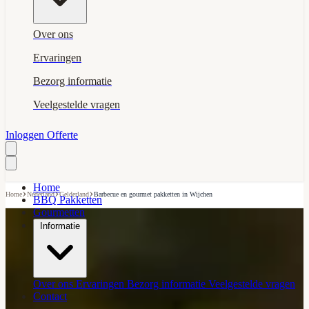
Over ons
Ervaringen
Bezorg informatie
Veelgestelde vragen
Inloggen
Offerte
Home
›
›
›
Home
Nederland
Gelderland
Barbecue en gourmet pakketten in Wijchen
BBQ Pakketten
Gourmetten
Informatie
Over ons
Ervaringen
Bezorg informatie
Veelgestelde vragen
Contact