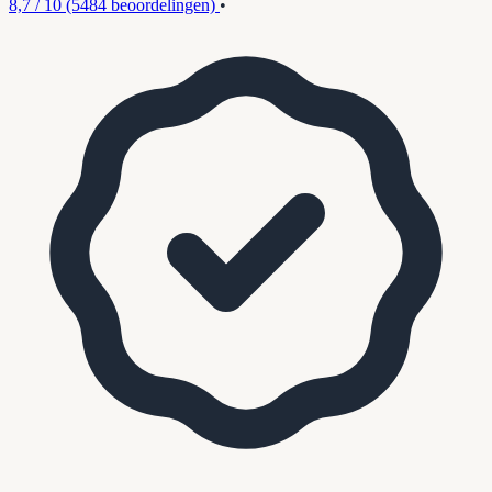
8,7 / 10
(5484 beoordelingen)
•