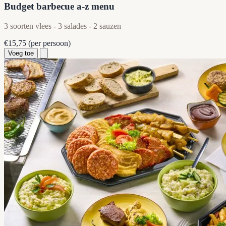
Budget barbecue a-z menu
3 soorten vlees - 3 salades - 2 sauzen
€15,75
(per persoon)
Voeg toe