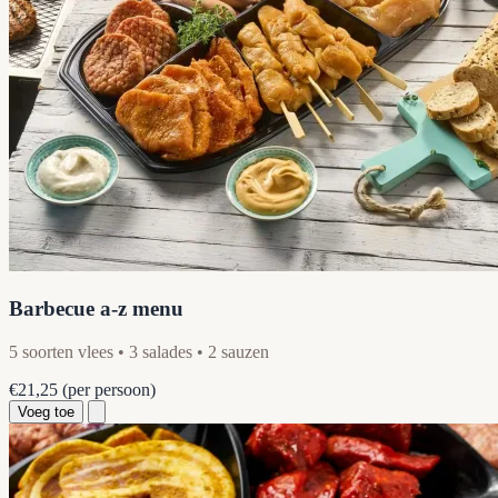
Barbecue a-z menu
5 soorten vlees • 3 salades • 2 sauzen
€21,25
(per persoon)
Voeg toe