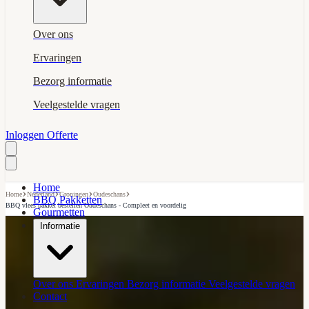
Over ons
Ervaringen
Bezorg informatie
Veelgestelde vragen
Inloggen
Offerte
Home
›
›
›
›
Home
Nederland
Groningen
Oudeschans
BBQ Pakketten
BBQ vlees pakket bestellen Oudeschans - Compleet en voordelig
Gourmetten
Informatie
Over ons
Ervaringen
Bezorg informatie
Veelgestelde vragen
Contact