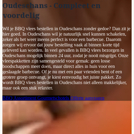
Oudeschans - Compleet en
voordelig
Wil je BBQ vlees bestellen in Oudeschans zonder gedoe? Dan zit je
hier goed. In Oudeschans wil je natuurlijk snel kunnen schakelen,
zeker als het weer ineens perfect is voor een barbecue. Daarom
zorgen wij ervoor dat jouw bestelling vaak al binnen korte tijd
geleverd kan worden. In veel gevallen is BBQ vlees bezorgen in
Oudeschans mogelijk binnen 24 uur, zodat je nooit misgrijpt. Onze
vleespakketten zijn samengesteld voor gemak: geen losse
boodschappen meer doen, maar direct alles in huis voor een
geslaagde barbecue. Of je nu met een paar vrienden bent of een
grotere groep ontvangt, je kiest eenvoudig het juiste pakket. Zo
wordt BBQ vlees bestellen in Oudeschans niet alleen makkelijker,
maar ook een stuk relaxter.
BBQ Assortiment
Gourmetschotels
Offerte aanvragen