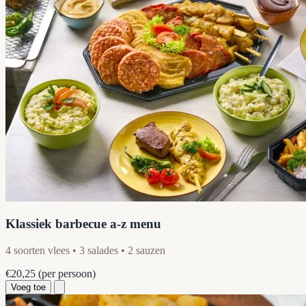
Klassiek barbecue a-z menu
4 soorten vlees • 3 salades • 2 sauzen
€20,25
(per persoon)
Voeg toe