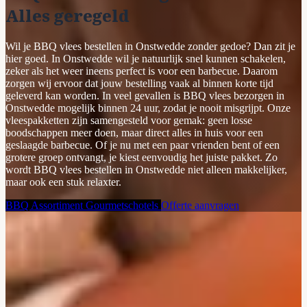
Alles geregeld
Wil je BBQ vlees bestellen in Onstwedde zonder gedoe? Dan zit je
hier goed. In Onstwedde wil je natuurlijk snel kunnen schakelen,
zeker als het weer ineens perfect is voor een barbecue. Daarom
zorgen wij ervoor dat jouw bestelling vaak al binnen korte tijd
geleverd kan worden. In veel gevallen is BBQ vlees bezorgen in
Onstwedde mogelijk binnen 24 uur, zodat je nooit misgrijpt. Onze
vleespakketten zijn samengesteld voor gemak: geen losse
boodschappen meer doen, maar direct alles in huis voor een
geslaagde barbecue. Of je nu met een paar vrienden bent of een
grotere groep ontvangt, je kiest eenvoudig het juiste pakket. Zo
wordt BBQ vlees bestellen in Onstwedde niet alleen makkelijker,
maar ook een stuk relaxter.
BBQ Assortiment
Gourmetschotels
Offerte aanvragen