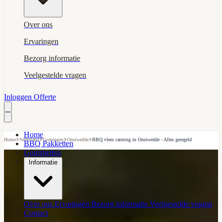
Over ons
Ervaringen
Bezorg informatie
Veelgestelde vragen
Inloggen
Offerte
Home
›
›
›
›
Home
Nederland
Groningen
Onstwedde
BBQ vlees catering in Onstwedde - Alles geregeld
BBQ Pakketten
Gourmetten
Informatie
Over ons
Ervaringen
Bezorg informatie
Veelgestelde vragen
Contact