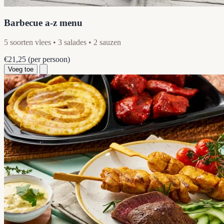
Barbecue a-z menu
5 soorten vlees • 3 salades • 2 sauzen
€21,25
(per persoon)
Voeg toe