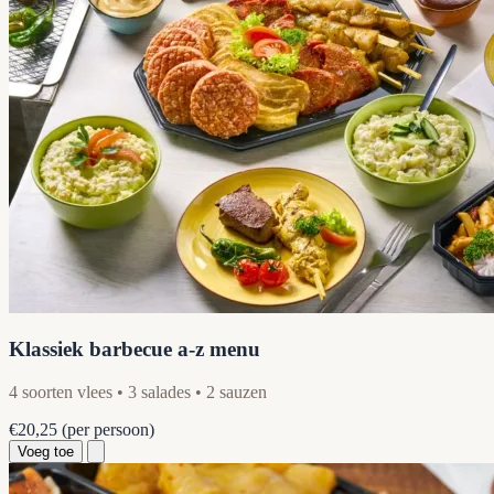
Klassiek barbecue a-z menu
4 soorten vlees • 3 salades • 2 sauzen
€20,25
(per persoon)
Voeg toe