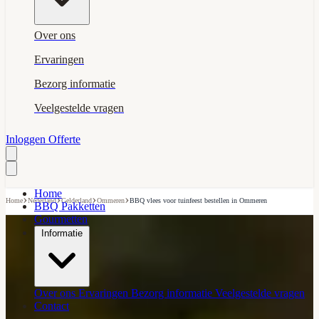
Over ons
Ervaringen
Bezorg informatie
Veelgestelde vragen
Inloggen
Offerte
Home
›
›
›
›
Home
Nederland
Gelderland
Ommeren
BBQ vlees voor tuinfeest bestellen in Ommeren
BBQ Pakketten
Gourmetten
Informatie
Over ons
Ervaringen
Bezorg informatie
Veelgestelde vragen
Contact