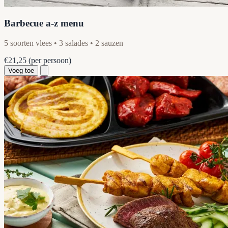
Barbecue a-z menu
5 soorten vlees • 3 salades • 2 sauzen
€21,25
(per persoon)
Voeg toe