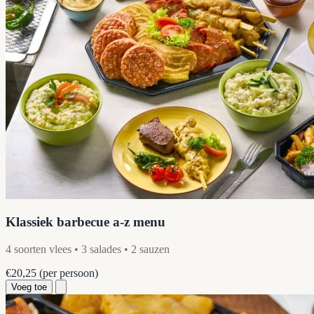
Klassiek barbecue a-z menu
4 soorten vlees • 3 salades • 2 sauzen
€20,25
(per persoon)
Voeg toe