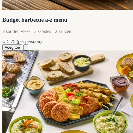
Budget barbecue a-z menu
3 soorten vlees - 3 salades - 2 sauzen
€15,75
(per persoon)
Voeg toe