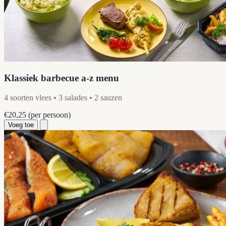
Klassiek barbecue a-z menu
4 soorten vlees • 3 salades • 2 sauzen
€20,25
(per persoon)
Voeg toe