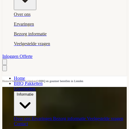
Over ons
Ervaringen
Bezorg informatie
Veelgestelde vragen
Inloggen
Offerte
Home
›
›
›
Home
Nederland
Gelderland
BBQ en gourmet bestellen in Lienden
BBQ Pakketten
Gourmetten
Informatie
Over ons
Ervaringen
Bezorg informatie
Veelgestelde vragen
Contact