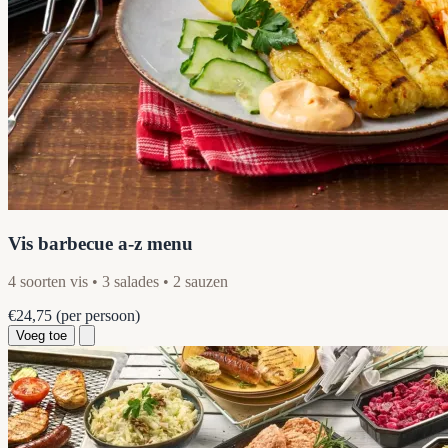
Vis barbecue a-z menu
4 soorten vis • 3 salades • 2 sauzen
€24,75
(per persoon)
Voeg toe