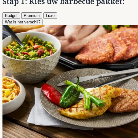
Stap 1: Kies uw barbecue pakket:
Budget
Premium
Luxe
Wat is het verschil?