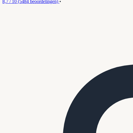
8,7 / 10
(5484 beoordelingen)
•