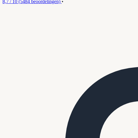
8,7 / 10
(5484 beoordelingen)
•