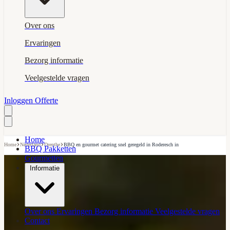
Over ons
Ervaringen
Bezorg informatie
Veelgestelde vragen
Inloggen
Offerte
Home
›
›
›
Home
Nederland
Drenthe
BBQ en gourmet catering snel geregeld in Roderesch in
BBQ Pakketten
Gourmetten
Informatie
Over ons
Ervaringen
Bezorg informatie
Veelgestelde vragen
Contact