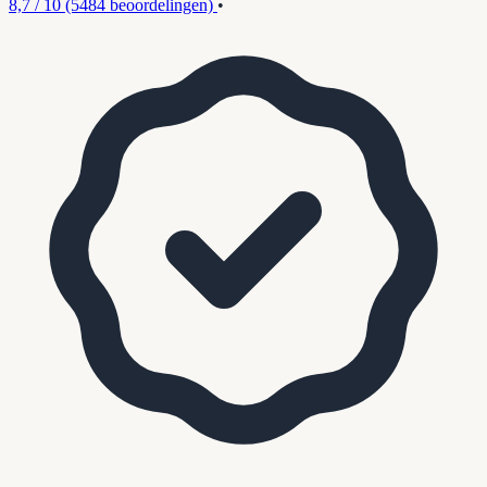
8,7 / 10
(5484 beoordelingen)
•