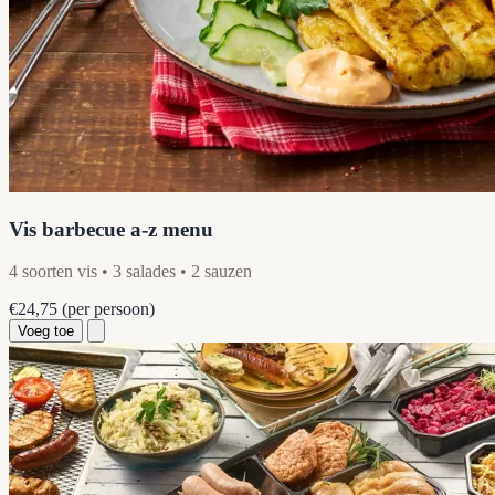
Vis barbecue a-z menu
4 soorten vis • 3 salades • 2 sauzen
€24,75
(per persoon)
Voeg toe