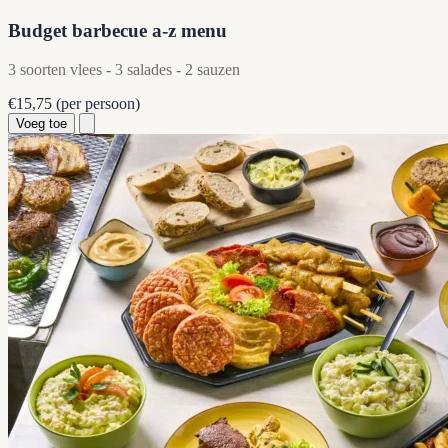
Budget barbecue a-z menu
3 soorten vlees - 3 salades - 2 sauzen
€15,75
(per persoon)
Voeg toe