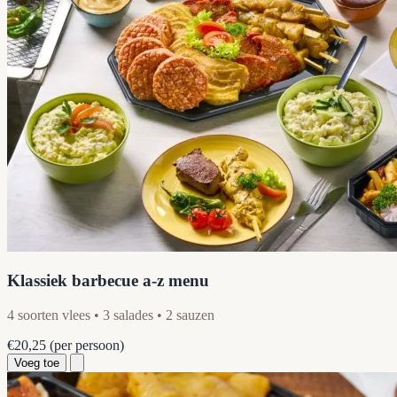
Klassiek barbecue a-z menu
4 soorten vlees • 3 salades • 2 sauzen
€20,25
(per persoon)
Voeg toe