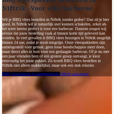
Niftrik - Voor elke barbecue
Wil je BBQ vlees bestellen in Niftrik zonder gedoe? Dan zit je hier
goed. In Niftrik wil je natuurlijk snel kunnen schakelen, zeker als
het weer ineens perfect is voor een barbecue. Daarom zorgen wij
ervoor dat jouw bestelling vaak al binnen korte tijd geleverd kan
worden. In veel gevallen is BBQ vlees bezorgen in Niftrik mogelijk
binnen 24 uur, zodat je nooit misgrijpt. Onze vleespakketten zijn
samengesteld voor gemak: geen losse boodschappen meer doen,
maar direct alles in huis voor een geslaagde barbecue. Of je nu met
een paar vrienden bent of een grotere groep ontvangt, je kiest
eenvoudig het juiste pakket. Zo wordt BBQ vlees bestellen in
Niftrik niet alleen makkelijker, maar ook een stuk relaxter.
BBQ Assortiment
Gourmetschotels
Offerte aanvragen