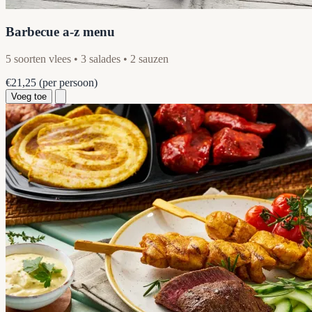
Barbecue a-z menu
5 soorten vlees • 3 salades • 2 sauzen
€21,25
(per persoon)
Voeg toe