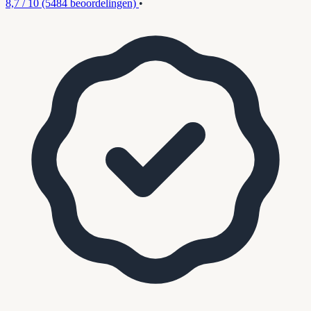
8,7 / 10
(5484 beoordelingen)
•