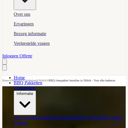
Over ons
Ervaringen
Bezorg informatie
Veelgestelde vragen
Inloggen
Offerte
Home
›
›
›
›
Home
Nederland
Gelderland
Niftrik
BBQ vleespakket bestellen in Niftrik - Voor elke barbecue
BBQ Pakketten
Gourmetten
Informatie
Over ons
Ervaringen
Bezorg informatie
Veelgestelde vragen
Contact