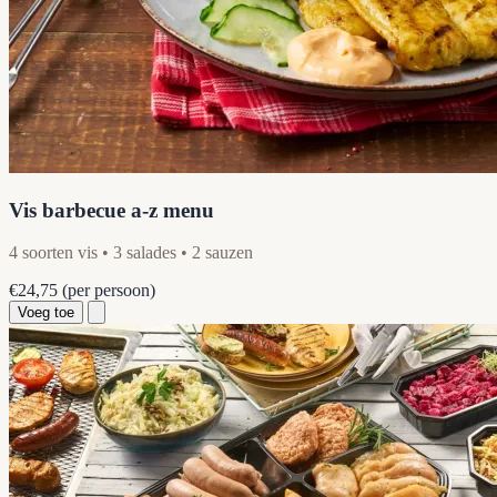
Vis barbecue a-z menu
4 soorten vis • 3 salades • 2 sauzen
€24,75
(per persoon)
Voeg toe