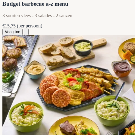
Budget barbecue a-z menu
3 soorten vlees - 3 salades - 2 sauzen
€15,75
(per persoon)
Voeg toe