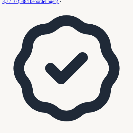
8,7 / 10
(5484 beoordelingen)
•