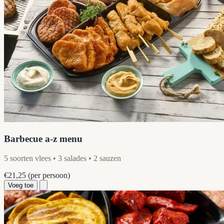
Barbecue a-z menu
5 soorten vlees • 3 salades • 2 sauzen
€21,25
(per persoon)
Voeg toe