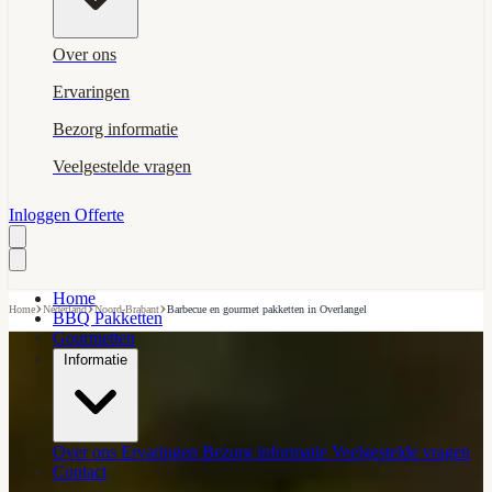
Over ons
Ervaringen
Bezorg informatie
Veelgestelde vragen
Inloggen
Offerte
Home
›
›
›
Home
Nederland
Noord-Brabant
Barbecue en gourmet pakketten in Overlangel
BBQ Pakketten
Gourmetten
Informatie
Over ons
Ervaringen
Bezorg informatie
Veelgestelde vragen
Contact