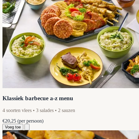
Klassiek barbecue a-z menu
4 soorten vlees • 3 salades • 2 sauzen
€20,25
(per persoon)
Voeg toe