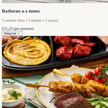
Barbecue a-z menu
5 soorten vlees • 3 salades • 2 sauzen
€21,25
(per persoon)
Voeg toe