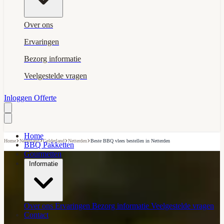
Over ons
Ervaringen
Bezorg informatie
Veelgestelde vragen
Inloggen
Offerte
Home
›
›
›
›
Home
Nederland
Gelderland
Netterden
Beste BBQ vlees bestellen in Netterden
BBQ Pakketten
Gourmetten
Informatie
Over ons
Ervaringen
Bezorg informatie
Veelgestelde vragen
Contact