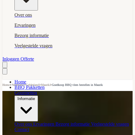
Over ons
Ervaringen
Bezorg informatie
Veelgestelde vragen
Inloggen
Offerte
Home
›
›
›
›
Home
Nederland
Gelderland
Maurik
Goedkoop BBQ vlees bestellen in Maurik
BBQ Pakketten
Gourmetten
Informatie
Over ons
Ervaringen
Bezorg informatie
Veelgestelde vragen
Contact