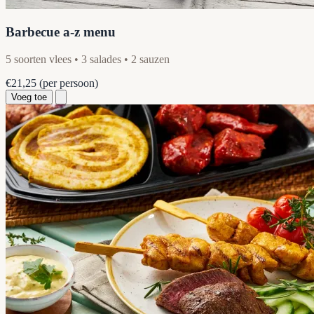
Barbecue a-z menu
5 soorten vlees • 3 salades • 2 sauzen
€21,25
(per persoon)
Voeg toe