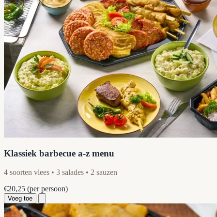
Klassiek barbecue a-z menu
4 soorten vlees • 3 salades • 2 sauzen
€20,25
(per persoon)
Voeg toe