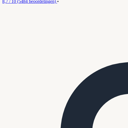
8,7 / 10
(5484 beoordelingen)
•