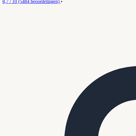
8,7 / 10
(5484 beoordelingen)
•