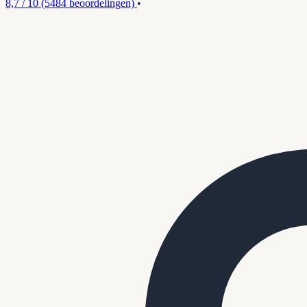
8,7 / 10
(5484 beoordelingen)
•