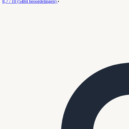
8,7 / 10
(5484 beoordelingen)
•