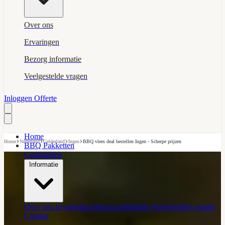
Over ons
Ervaringen
Bezorg informatie
Veelgestelde vragen
Inloggen
Offerte
Home
›
›
›
›
Home
Nederland
Gelderland
Ingen
BBQ vlees deal bestellen Ingen - Scherpe prijzen
BBQ Pakketten
Gourmetten
Informatie
Over ons
Ervaringen
Bezorg informatie
Veelgestelde vragen
Contact