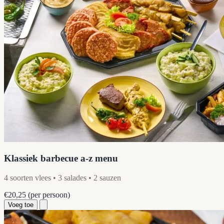
Klassiek barbecue a-z menu
4 soorten vlees • 3 salades • 2 sauzen
€20,25
(per persoon)
Voeg toe