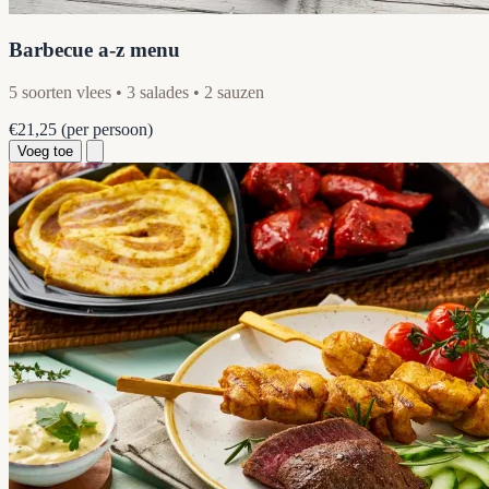
Barbecue a-z menu
5 soorten vlees • 3 salades • 2 sauzen
€21,25
(per persoon)
Voeg toe