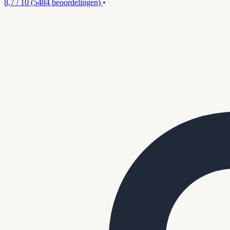
8,7 / 10
(5484 beoordelingen)
•