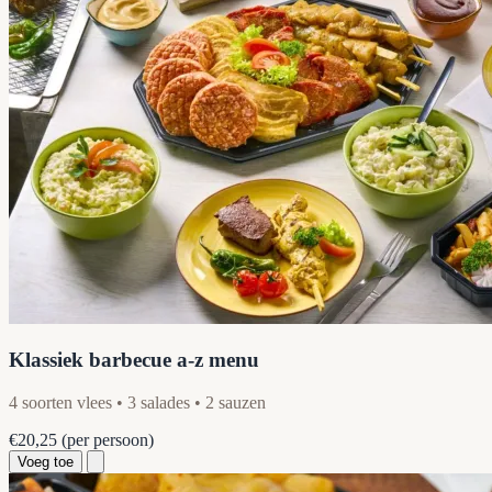
Klassiek barbecue a-z menu
4 soorten vlees • 3 salades • 2 sauzen
€20,25
(per persoon)
Voeg toe