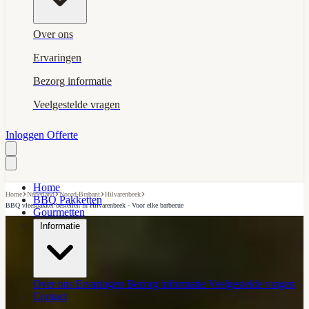
Over ons
Ervaringen
Bezorg informatie
Veelgestelde vragen
Inloggen
Offerte
Home
›
›
›
›
Home
Nederland
Noord-Brabant
Hilvarenbeek
BBQ Pakketten
BBQ vleespakket bestellen in Hilvarenbeek - Voor elke barbecue
Gourmetten
Informatie
Over ons
Ervaringen
Bezorg informatie
Veelgestelde vragen
Contact