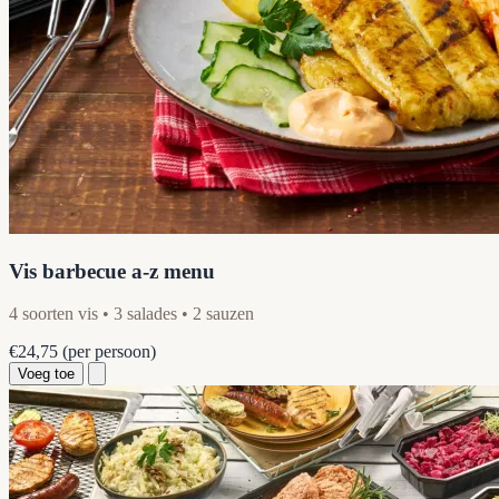
Vis barbecue a-z menu
4 soorten vis • 3 salades • 2 sauzen
€24,75
(per persoon)
Voeg toe