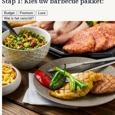
Stap 1: Kies uw barbecue pakket:
Budget
Premium
Luxe
Wat is het verschil?