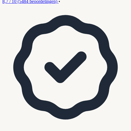
8,7 / 10
(5484 beoordelingen)
•