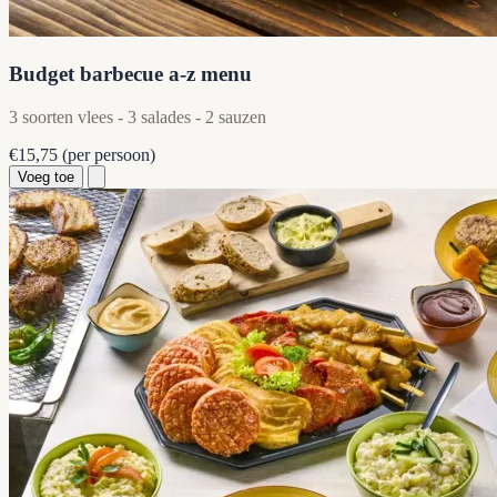
Budget barbecue a-z menu
3 soorten vlees - 3 salades - 2 sauzen
€15,75
(per persoon)
Voeg toe