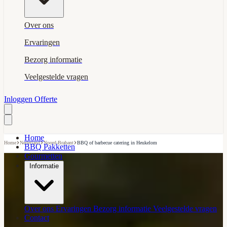
Over ons
Ervaringen
Bezorg informatie
Veelgestelde vragen
Inloggen
Offerte
Home
›
›
›
Home
Nederland
Noord-Brabant
BBQ of barbecue catering in Heukelom
BBQ Pakketten
Gourmetten
Informatie
Over ons
Ervaringen
Bezorg informatie
Veelgestelde vragen
Contact