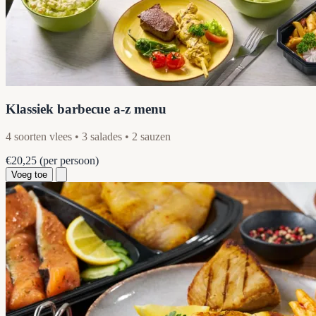
Klassiek barbecue a-z menu
4 soorten vlees • 3 salades • 2 sauzen
€20,25
(per persoon)
Voeg toe