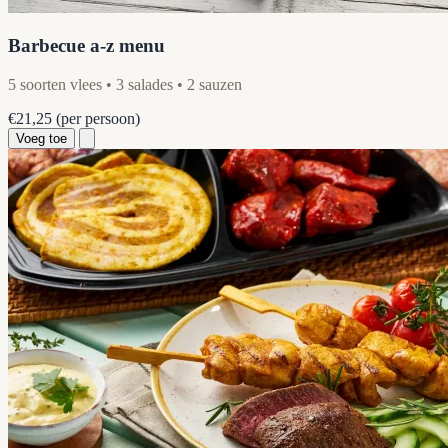
Barbecue a-z menu
5 soorten vlees • 3 salades • 2 sauzen
€21,25
(per persoon)
Voeg toe