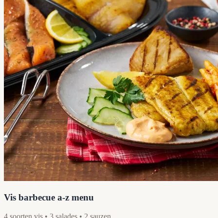
Vis barbecue a-z menu
4 soorten vis • 3 salades • 2 sauzen