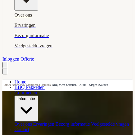
Over ons
Ervaringen
Bezorg informatie
Veelgestelde vragen
Inloggen
Offerte
Home
›
›
›
›
Home
Nederland
Groningen
Hellum
BBQ vlees bestellen Hellum - Slager kwaliteit
BBQ Pakketten
Gourmetten
Informatie
Over ons
Ervaringen
Bezorg informatie
Veelgestelde vragen
Contact