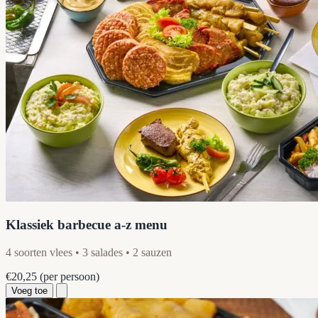
Klassiek barbecue a-z menu
4 soorten vlees • 3 salades • 2 sauzen
€20,25
(per persoon)
Voeg toe