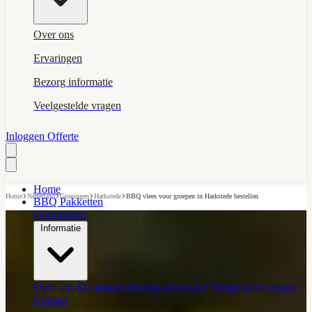
Over ons
Ervaringen
Bezorg informatie
Veelgestelde vragen
Inloggen
Offerte
Home
›
›
›
›
Home
Nederland
Groningen
Harkstede
BBQ vlees voor groepen in Harkstede bestellen
BBQ Pakketten
Gourmetten
Informatie
Over ons
Ervaringen
Bezorg informatie
Veelgestelde vragen
Contact