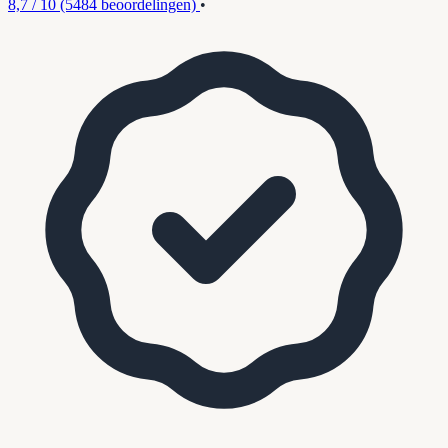
8,7 / 10
(5484 beoordelingen)
•