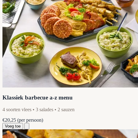
Klassiek barbecue a-z menu
4 soorten vlees • 3 salades • 2 sauzen
€20,25
(per persoon)
Voeg toe