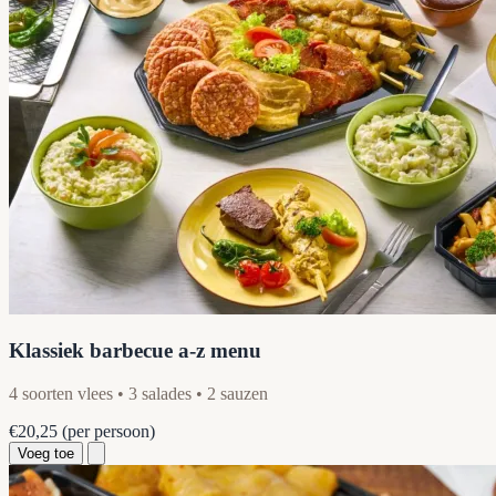
Klassiek barbecue a-z menu
4 soorten vlees • 3 salades • 2 sauzen
€20,25
(per persoon)
Voeg toe