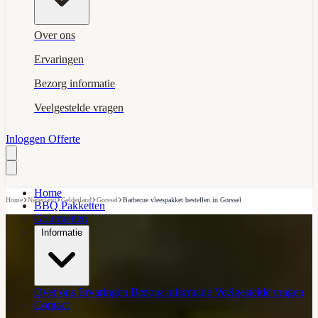
Over ons
Ervaringen
Bezorg informatie
Veelgestelde vragen
Inloggen
Offerte
Home
›
›
›
›
Home
Nederland
Gelderland
Gorssel
Barbecue vleespakket bestellen in Gorssel
BBQ Pakketten
Gourmetten
Informatie
Over ons
Ervaringen
Bezorg informatie
Veelgestelde vragen
Contact