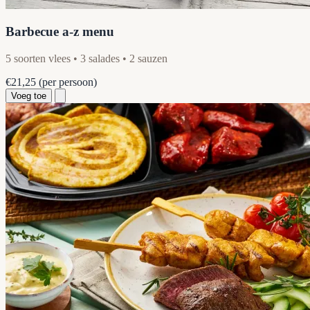
Barbecue a-z menu
5 soorten vlees • 3 salades • 2 sauzen
€21,25
(per persoon)
Voeg toe