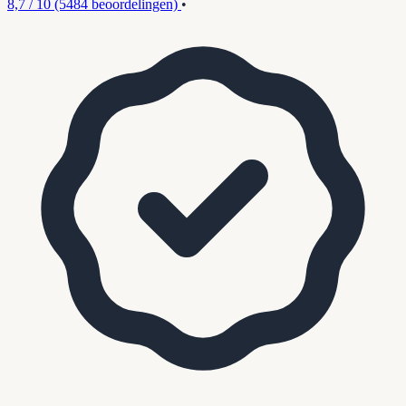
8,7 / 10
(5484 beoordelingen)
•